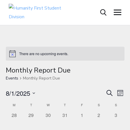
There are no upcoming events.
Monthly Report Due
Events
Monthly Report Due
E
E
8/1/2025
S
M
e
S
v
o
v
C
M
T
W
T
F
S
a
S
n
e
r
e
0
0
0
0
0
0
0
28
29
30
31
1
2
3
t
e
a
c
l
h
e
e
e
e
e
e
e
n
h
e
v
v
v
v
v
v
v